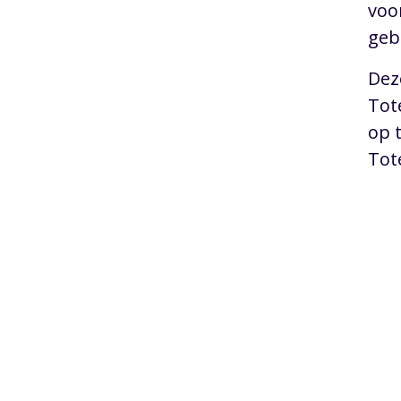
voo
geb
Dez
Tot
op 
Tot