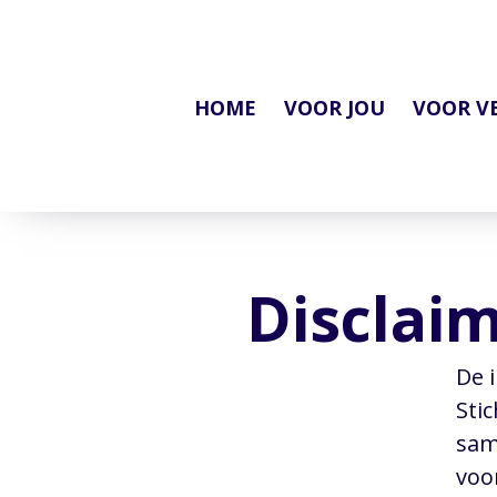
HOME
VOOR JOU
VOOR V
Disclai
De 
Sti
sam
voo