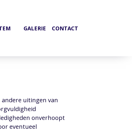
OTEM
GALERIE
CONTACT
e andere uitingen van
orgvuldigheid
lledigheden onverhoopt
oor eventueel