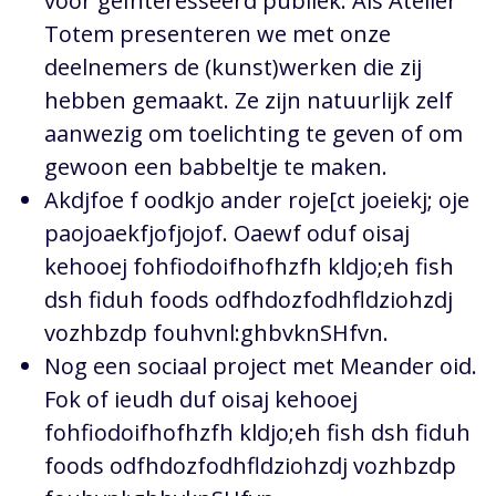
voor geïnteresseerd publiek. Als Atelier
Totem presenteren we met onze
deelnemers de (kunst)werken die zij
hebben gemaakt. Ze zijn natuurlijk zelf
aanwezig om toelichting te geven of om
gewoon een babbeltje te maken.
Akdjfoe f oodkjo ander roje[ct joeiekj; oje
paojoaekfjofjojof. Oaewf oduf oisaj
kehooej fohfiodoifhofhzfh kldjo;eh fish
dsh fiduh foods odfhdozfodhfldziohzdj
vozhbzdp fouhvnl:ghbvknSHfvn.
Nog een sociaal project met Meander oid.
Fok of ieudh duf oisaj kehooej
fohfiodoifhofhzfh kldjo;eh fish dsh fiduh
foods odfhdozfodhfldziohzdj vozhbzdp