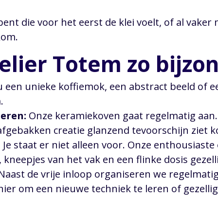
ent die voor het eerst de klei voelt, of al vaker
kom.
lier Totem zo bijzo
u een unieke koffiemok, een abstract beeld of ee
.
oeren:
Onze keramiekoven gaat regelmatig aan
afgebakken creatie glanzend tevoorschijn ziet 
:
Je staat er niet alleen voor. Onze enthousiast
, kneepjes van het vak en een flinke dosis gezell
Naast de vrije inloop organiseren we regelmati
ier om een nieuwe techniek te leren of gezell