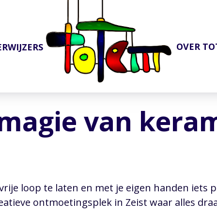
OVER T
ERWIJZERS
magie van keram
de vrije loop te laten en met je eigen handen iet
reatieve ontmoetingsplek in Zeist waar alles dra