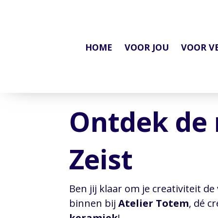
HOME
VOOR JOU
VOOR V
Ontdek de 
Zeist
Ben jij klaar om je creativiteit 
binnen bij
Atelier Totem
, dé c
keramiek
!