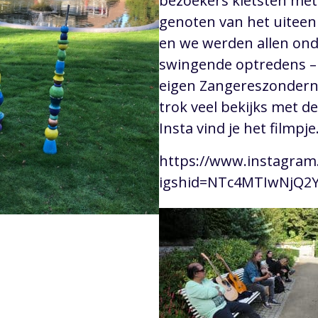
bezoekers kletsten met
genoten van het uiteen
en we werden allen on
swingende optredens –
eigen Zangereszonder
trok veel bekijks met d
Insta vind je het filmp
https://www.instagram.
igshid=NTc4MTIwNjQ2