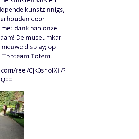
 de kunstenaars en
lopende kunstzinnigs,
derhouden door
 met dank aan onze
naam! De museumkar
e nieuwe display; op
je. Topteam Totem!
com/reel/Cjk0snoIXiI/?
YQ==